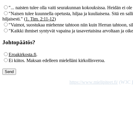
"... naisten tulee olla vaiti seurakunnan kokouksissa. Heidän ei ole
"Naisen tulee kuunnella opetusta, hiljaa ja kuuliaisena. Sitä en salli
hiljaisesti." (
1. Tim. 2:11-12
)
"Vaimot, suostukaa miehenne tahtoon niin kuin Herran tahtoon, sil
"Kaikki ihmiset syntyvät vapaina ja tasavertaisina arvoltaan ja oi
Johtopäätös?
Eroakirkosta.fi
.
Ei kiitos. Maksan edelleen mielelläni kirkollisveroa.
https://www.mielipiteet.fi/
(W3C