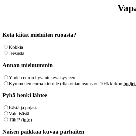
Vap
Ketä kiität mieluiten ruoasta?
Kokkia
Jeesusta
Annan mieluummin
Yhden euron hyväntekeväisyyteen
Kymmenen euroa kirkolle (diakonian osuus on 10% kirkon
budjet
Pyhä henki lähtee
Isästä ja pojasta
Vain isästä
Täh!? (
info
)
Naisen paikkaa kuvaa parhaiten